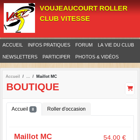
Panneau de gestion des cookies
VOUJEAUCOURT ROLLER
CLUB VITESSE
ACCUEIL
INFOS PRATIQUES
FORUM
LA VIE DU CLUB
NEWSLETTERS
PARTICIPER
PHOTOS & VIDÉOS
Accueil
Maillot MC
BOUTIQUE
Accueil
Roller d'occasion
8
Maillot MC
54.00
€