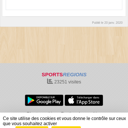
Publié le
20 janv. 2020
SPORTS
REGIONS
23251
visites
Charte cookies
Gestion des cookies
Ce site utilise des cookies et vous donne le contrôle sur ceux
Informations légales
Signaler un contenu inapproprié
que vous souhaitez activer