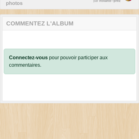
par
Roland--prez
photos
COMMENTEZ L'ALBUM
Connectez-vous
pour pouvoir participer aux
commentaires.