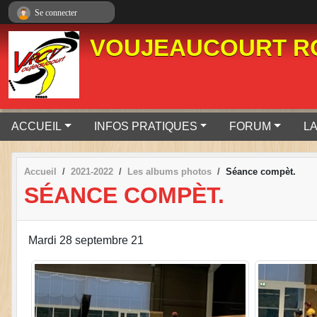
Panneau de gestion des cookies
Se connecter
VOUJEAUCOURT RO
ACCUEIL
INFOS PRATIQUES
FORUM
LA
Accueil
2021-2022
Les albums photos
Séance compèt.
SÉANCE COMPÈT.
Mardi 28 septembre 21