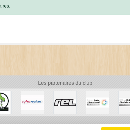
ires.
Les partenaires du club