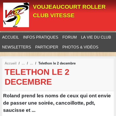
Panneau de gestion des cookies
VOUJEAUCOURT ROLLER
CLUB VITESSE
ACCUEIL
INFOS PRATIQUES
FORUM
LA VIE DU CLUB
NEWSLETTERS
PARTICIPER
PHOTOS & VIDÉOS
Accueil
Telethon le 2 decembre
TELETHON LE 2
DECEMBRE
Roland prend les noms de ceux qui ont envie
de passer une soirée, cancoillotte, pdt,
saucisse et ...