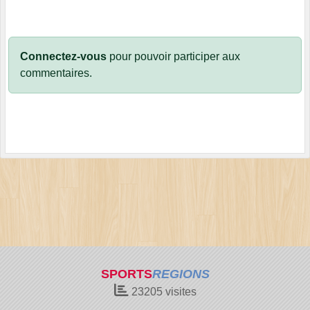
Connectez-vous
pour pouvoir participer aux
commentaires.
SPORTS
REGIONS
23205
visites