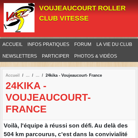
Panneau de gestion des cookies
VOUJEAUCOURT ROLLER
CLUB VITESSE
ACCUEIL
INFOS PRATIQUES
FORUM
LA VIE DU CLUB
NEWSLETTERS
PARTICIPER
PHOTOS & VIDÉOS
Accueil
24kika - Voujeaucourt- France
24KIKA -
VOUJEAUCOURT-
FRANCE
Voilà, l'équipe à réussi son défi. Au delà des
504 km parcourus, c'est dans la convivialité