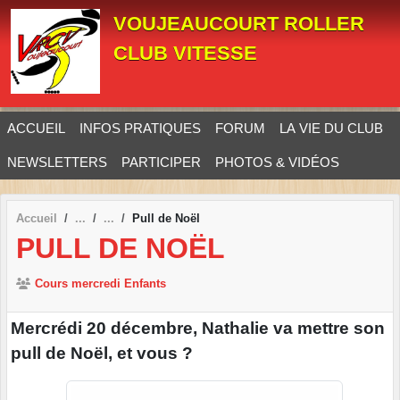
Panneau de gestion des cookies
VOUJEAUCOURT ROLLER
CLUB VITESSE
ACCUEIL
INFOS PRATIQUES
FORUM
LA VIE DU CLUB
NEWSLETTERS
PARTICIPER
PHOTOS & VIDÉOS
Accueil
Pull de Noël
PULL DE NOËL
Cours mercredi Enfants
Mercrédi 20 décembre, Nathalie va mettre son
pull de Noël, et vous ?