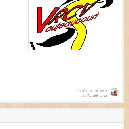
Publié le
23 nov. 2023
par
Roland--prez