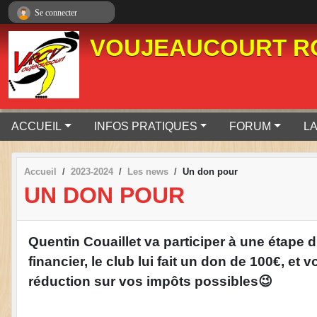
Panneau de gestion des cookies
Se connecter
VOUJEAUCOURT RO
ACCUEIL
INFOS PRATIQUES
FORUM
LA
Accueil
2023-2024
Les news
Un don pour
UN DON POUR
Quentin Couaillet va participer à une étape d
financier, le club lui fait un don de 100€, 
réduction sur vos impôts possibles😉