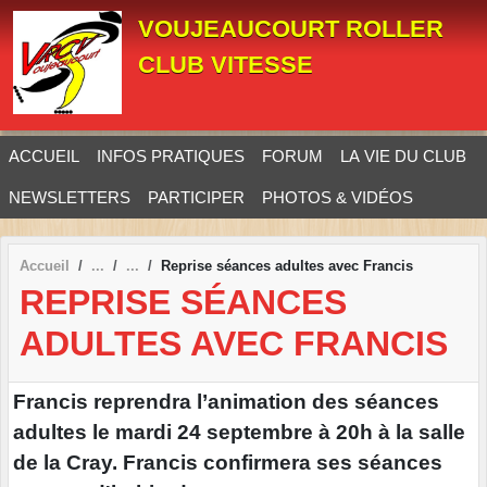
Panneau de gestion des cookies
VOUJEAUCOURT ROLLER
CLUB VITESSE
ACCUEIL
INFOS PRATIQUES
FORUM
LA VIE DU CLUB
NEWSLETTERS
PARTICIPER
PHOTOS & VIDÉOS
Accueil
Reprise séances adultes avec Francis
REPRISE SÉANCES
ADULTES AVEC FRANCIS
Francis reprendra l’animation des séances
adultes le mardi 24 septembre à 20h à la salle
de la Cray. Francis confirmera ses séances