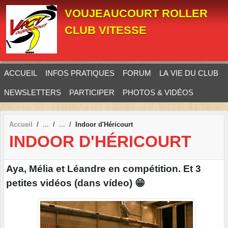
Panneau de gestion des cookies
VOUJEAUCOURT ROLLER
CLUB VITESSE
ACCUEIL
INFOS PRATIQUES
FORUM
LA VIE DU CLUB
NEWSLETTERS
PARTICIPER
PHOTOS & VIDÉOS
Accueil
Indoor d'Héricourt
INDOOR D'HÉRICOURT
Aya, Mélia et Léandre en compétition. Et 3
petites vidéos (dans vídeo) 😁